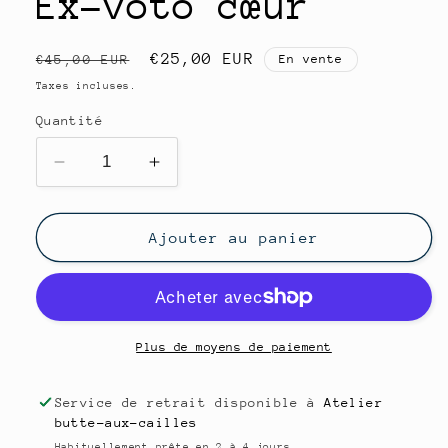
Ex-voto cœur
Prix
Prix
€25,00 EUR
€45,00 EUR
En vente
habituel
promotionnel
Taxes incluses.
Quantité
Réduire
Augmenter
la
la
quantité
quantité
de
de
Ajouter au panier
Ex-
Ex-
voto
voto
cœur
cœur
Plus de moyens de paiement
Service de retrait disponible à
Atelier
butte-aux-cailles
Habituellement prête en 2 à 4 jours